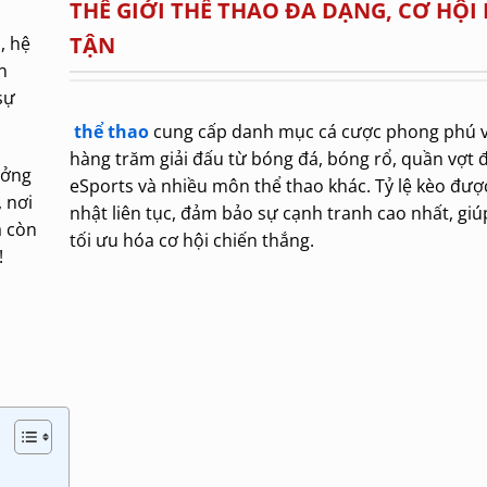
THẾ GIỚI THỂ THAO ĐA DẠNG, CƠ HỘI
TẬN
, hệ
n
sự
thể thao
cung cấp danh mục cá cược phong phú v
hàng trăm giải đấu từ bóng đá, bóng rổ, quần vợt 
ưởng
eSports và nhiều môn thể thao khác. Tỷ lệ kèo đượ
 nơi
nhật liên tục, đảm bảo sự cạnh tranh cao nhất, gi
à còn
tối ưu hóa cơ hội chiến thắng.
!