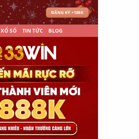
ĐĂNG KÝ +188K
XỔ SỐ
TIN TỨC
BLOG