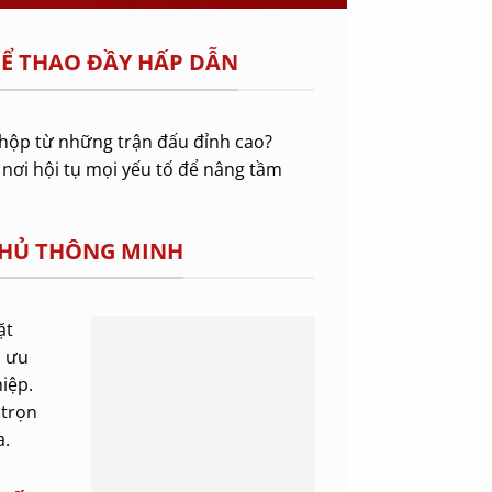
HỂ THAO ĐẦY HẤP DẪN
 hộp từ những trận đấu đỉnh cao?
 nơi hội tụ mọi yếu tố để nâng tầm
 THỦ THÔNG MINH
ặt
i ưu
iệp.
 trọn
a.