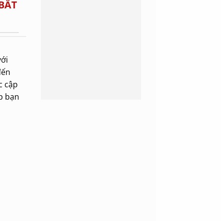
 BẤT
ới
đến
c cập
úp bạn