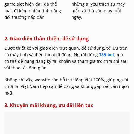
game slot hiện đại, đa thể
những ai yêu thích sự may
loại, đi kèm nhiều tính năng
mắn và thử vận may mỗi
đổi thưởng hấp dẫn.
ngày.
2. Giao diện thân thiện, dễ sử dụng
Được thiết kế với giao diện trực quan, dễ sử dụng, tối ưu trên
cả máy tính và điện thoại di động. Người dùng
789 bet
, mới
có thể dễ dàng đăng ký tài khoản và tham gia trò chơi chỉ sau
vài thao tác đơn giản.
Không chỉ vậy, website còn hỗ trợ tiếng Việt 100%, giúp người
chơi tại Việt Nam tiếp cận dễ dàng và không gặp rào cản ngôn
ngữ.
3. Khuyến mãi khủng, ưu đãi liên tục