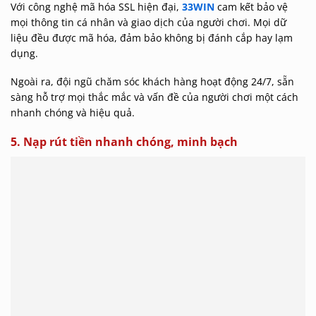
Với công nghệ mã hóa SSL hiện đại,
33WIN
cam kết bảo vệ
mọi thông tin cá nhân và giao dịch của người chơi. Mọi dữ
liệu đều được mã hóa, đảm bảo không bị đánh cắp hay lạm
dụng.
Ngoài ra, đội ngũ chăm sóc khách hàng hoạt động 24/7, sẵn
sàng hỗ trợ mọi thắc mắc và vấn đề của người chơi một cách
nhanh chóng và hiệu quả.
5. Nạp rút tiền nhanh chóng, minh bạch