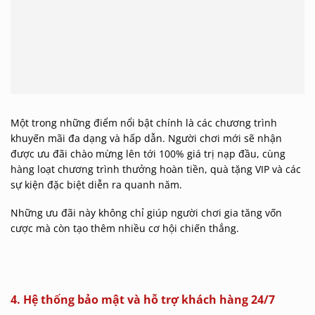
Một trong những điểm nổi bật chính là các chương trình
khuyến mãi đa dạng và hấp dẫn. Người chơi mới sẽ nhận
được ưu đãi chào mừng lên tới 100% giá trị nạp đầu, cùng
hàng loạt chương trình thưởng hoàn tiền, quà tặng VIP và các
sự kiện đặc biệt diễn ra quanh năm.
Những ưu đãi này không chỉ giúp người chơi gia tăng vốn
cược mà còn tạo thêm nhiều cơ hội chiến thắng.
4. Hệ thống bảo mật và hỗ trợ khách hàng 24/7