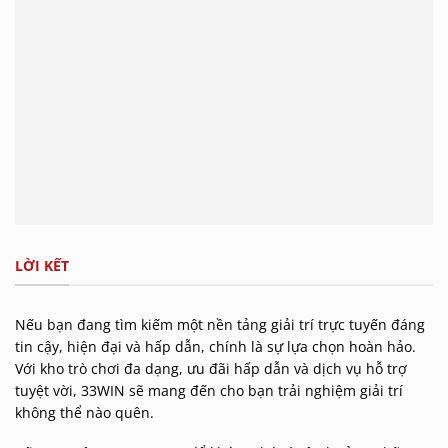
LỜI KẾT
Nếu bạn đang tìm kiếm một nền tảng giải trí trực tuyến đáng
tin cậy, hiện đại và hấp dẫn, chính là sự lựa chọn hoàn hảo.
Với kho trò chơi đa dạng, ưu đãi hấp dẫn và dịch vụ hỗ trợ
tuyệt vời, 33WIN sẽ mang đến cho bạn trải nghiệm giải trí
không thể nào quên.