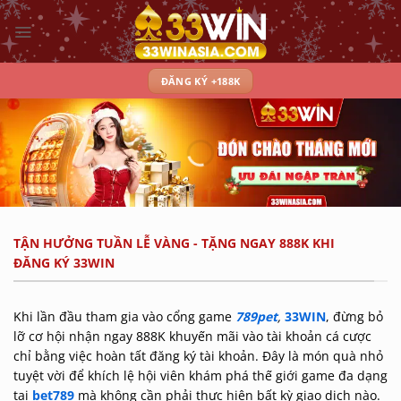
Bỏ
qua
nội
dung
ĐĂNG KÝ +188K
TẬN HƯỞNG TUẦN LỄ VÀNG - TẶNG NGAY 888K KHI
ĐĂNG KÝ 33WIN
Khi lần đầu tham gia vào cổng game
789pet
,
33WIN
, đừng bỏ
lỡ cơ hội nhận ngay 888K khuyến mãi vào tài khoản cá cược
chỉ bằng việc hoàn tất đăng ký tài khoản. Đây là món quà nhỏ
tuyệt vời để khích lệ hội viên khám phá thế giới game đa dạng
tại
bet789
mà không cần phải thực hiện bất kỳ giao dịch nào.