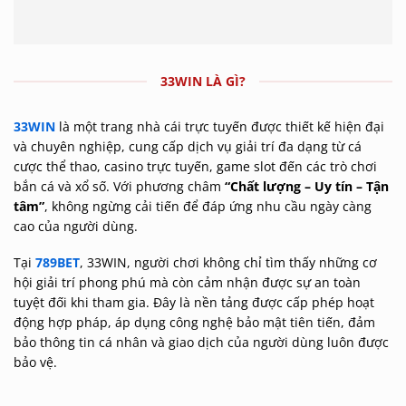
33WIN LÀ GÌ?
33WIN
là một trang nhà cái trực tuyến được thiết kế hiện đại
và chuyên nghiệp, cung cấp dịch vụ giải trí đa dạng từ cá
cược thể thao, casino trực tuyến, game slot đến các trò chơi
bắn cá và xổ số. Với phương châm
“Chất lượng – Uy tín – Tận
tâm”
, không ngừng cải tiến để đáp ứng nhu cầu ngày càng
cao của người dùng.
Tại
789BET
, 33WIN, người chơi không chỉ tìm thấy những cơ
hội giải trí phong phú mà còn cảm nhận được sự an toàn
tuyệt đối khi tham gia. Đây là nền tảng được cấp phép hoạt
động hợp pháp, áp dụng công nghệ bảo mật tiên tiến, đảm
bảo thông tin cá nhân và giao dịch của người dùng luôn được
bảo vệ.