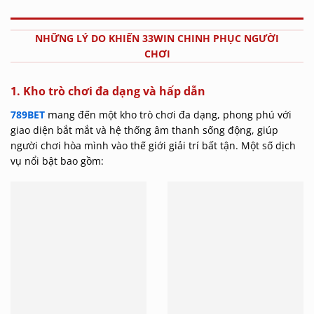
NHỮNG LÝ DO KHIẾN 33WIN CHINH PHỤC NGƯỜI
CHƠI
1. Kho trò chơi đa dạng và hấp dẫn
m
789BET
ang đến một kho trò chơi đa dạng, phong phú với
giao diện bắt mắt và hệ thống âm thanh sống động, giúp
người chơi hòa mình vào thế giới giải trí bất tận. Một số dịch
vụ nổi bật bao gồm: